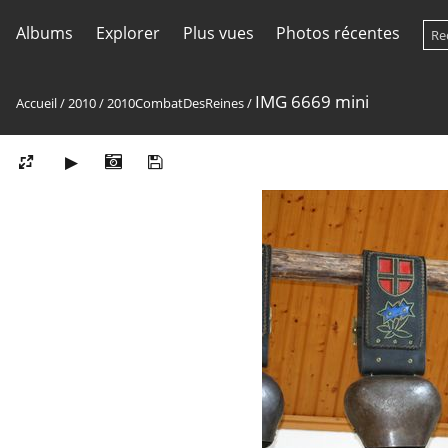
Albums
Explorer
Plus vues
Photos récentes
IMG 6669 mini
Accueil
/
2010
/
2010CombatDesReines
/